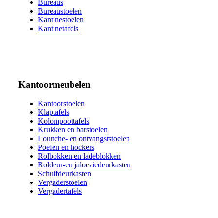
Bureaus
Bureaustoelen
Kantinestoelen
Kantinetafels
Kantoormeubelen
Kantoorstoelen
Klaptafels
Kolompoottafels
Krukken en barstoelen
Lounche- en ontvangststoelen
Poefen en hockers
Rolbokken en ladeblokken
Roldeur-en jaloeziedeurkasten
Schuifdeurkasten
Vergaderstoelen
Vergadertafels