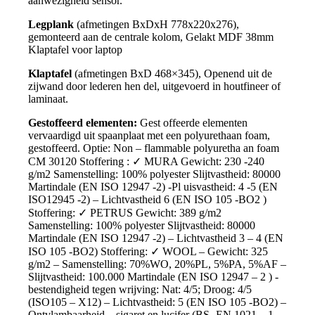
aanwezigheid sensor.
Legplank
(afmetingen BxDxH 778x220x276),
gemonteerd aan de centrale kolom, Gelakt MDF 38mm
Klaptafel voor laptop
Klaptafel
(afmetingen BxD 468×345), Openend uit de
zijwand door lederen hen del, uitgevoerd in houtfineer of
laminaat.
Gestoffeerd elementen:
Gest offeerde elementen
vervaardigd uit spaanplaat met een polyurethaan foam,
gestoffeerd. Optie: Non – flammable polyuretha an foam
CM 30120 Stoffering : ✓ MURA Gewicht: 230 -240
g/m2 Samenstelling: 100% polyester Slijtvastheid: 80000
Martindale (EN ISO 12947 -2) -Pl uisvastheid: 4 -5 (EN
ISO12945 -2) – Lichtvastheid 6 (EN ISO 105 -BO2 )
Stoffering: ✓ PETRUS Gewicht: 389 g/m2
Samenstelling: 100% polyester Slijtvastheid: 80000
Martindale (EN ISO 12947 -2) – Lichtvastheid 3 – 4 (EN
ISO 105 -BO2) Stoffering: ✓ WOOL – Gewicht: 325
g/m2 – Samenstelling: 70%WO, 20%PL, 5%PA, 5%AF –
Slijtvastheid: 100.000 Martindale (EN ISO 12947 – 2 ) -
bestendigheid tegen wrijving: Nat: 4/5; Droog: 4/5
(ISO105 – X12) – Lichtvastheid: 5 (EN ISO 105 -BO2) –
Ontvlambaarheid – sigaret en lucifer (BS -EN 1021 – 1,