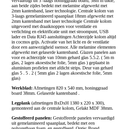
vervaardigt uit 3 -laags honinggraad board, 38m m dikte,
aan beide zijdes bedekt met melamine
afgewerkt met
2mm kantenband, laser technologie. Centrale kolom van
3-laags gemelamineerd spaanplaat 18mm afgewerkt met
2mm kantenband met laser technologie Centrale kolom
uitgevoerd met draaiknoppen voor ventilatie en
verlichting en elektrificatie unit met stroompunt, USB
lader en Data RJ45 aansluitingen Achterzijde kolom altijd
in cocmos grijs. Activatie van het licht en de ventilatie
door een aanwezigheid ssensor. Alle melamine elementen
afgewerkt met gelaserde kantenband. Glazen panelen aan
voor en achterzijde van 10mm gehard glas 5.5.2. ( 5m m
glas, 2 lagen akoestische folie, 5mm glas ) geplaatst in
aluminium profielen met afdicht strips. Deur van gehard
glas 5 . 5 . 2 ( 5mm glas 2 lagen akoestische folie, 5mm
glas)
Werkblad:
Afmetingen 820 x 540 mm, honinggraad
board 38mm. Gelaserde kantenband .
Legplank
(afmetingen BxDxH 1380 x 220 x 300),
gemonteerd aan de centrale kolom, Gelakt MDF 38mm.
Gestoffeerd panelen:
Gestoffeerde panelen vervaardigd
uit gemelamineerd spaanplaat, bedekt met een
polyurethaan foam, en gestoffeerd. Optie: Brand