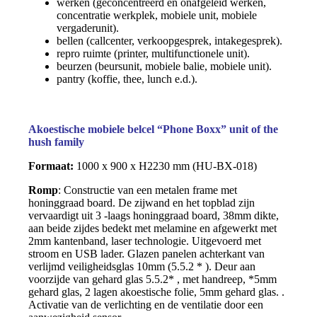
werken (geconcentreerd en onafgeleid werken,
concentratie werkplek, mobiele unit, mobiele
vergaderunit).
bellen (callcenter, verkoopgesprek, intakegesprek).
repro ruimte (printer, multifunctionele unit).
beurzen (beursunit, mobiele balie, mobiele unit).
pantry (koffie, thee, lunch e.d.).
Akoestische mobiele belcel “Phone Boxx” unit of the
hush family
Formaat:
1000 x 900 x H2230 mm (HU-BX-018)
Romp
: Constructie van een metalen frame met
honinggraad board. De zijwand en het topblad zijn
vervaardigt uit 3 -laags honinggraad board, 38mm dikte,
aan beide zijdes bedekt met melamine en
afgewerkt met
2mm kantenband, laser technologie. Uitgevoerd met
stroom en USB lader. Glazen panelen achterkant van
verlijmd veiligheidsglas 10mm (5.5.2 * ). Deur aan
voorzijde van gehard glas 5.5.2* , met handreep, *5mm
gehard glas, 2 lagen akoestische folie, 5mm gehard glas. .
Activatie van de verlichting en de ventilatie door een