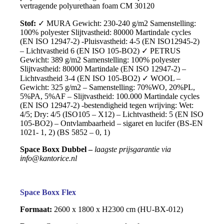
vertragende polyurethaan foam CM 30120
Stof:
✓ MURA Gewicht: 230-240 g/m2 Samenstelling:
100% polyester Slijtvastheid: 80000 Martindale cycles
(EN ISO 12947-2) -Pluisvastheid: 4-5 (EN ISO12945-2)
– Lichtvastheid 6 (EN ISO 105-BO2) ✓ PETRUS
Gewicht: 389 g/m2 Samenstelling: 100% polyester
Slijtvastheid: 80000 Martindale (EN ISO 12947-2) –
Lichtvastheid 3-4 (EN ISO 105-BO2) ✓ WOOL –
Gewicht: 325 g/m2 – Samenstelling: 70%WO, 20%PL,
5%PA, 5%AF – Slijtvastheid: 100.000 Martindale cycles
(EN ISO 12947-2) -bestendigheid tegen wrijving: Wet:
4/5; Dry: 4/5 (ISO105 – X12) – Lichtvastheid: 5 (EN ISO
105-BO2) – Ontvlambaarheid – sigaret en lucifer (BS-EN
1021- 1, 2) (BS 5852 – 0, 1)
Space Boxx Dubbel –
laagste prijsgarantie via
info@kantorice.nl
Space Boxx Flex
Formaat:
2600 x 1800 x H2300 cm (HU-BX-012)