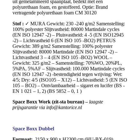
uit gemelamineerd spaanplaat, bedekt met een
polyurethaan foam, en gestoffeerd. Optie: Brand
vertragende polyurethaan foam CM 30120
Stof :
✓ MURA Gewicht: 230 -240 g/m2 Samenstelling:
100% polyester Slijtvastheid: 80000 Martindale cycles
(EN ISO 12947 -2) – Pluisvastheid: 4 -5 (EN ISO12945
-2) – Lichtvastheid 6 (EN ISO 105 -BO2) PETRUS
Gewicht: 389 g/m2 Samenstelling: 100% polyester
Slijtvastheid: 80000 Martindale (EN ISO 12947 -2) –
Lichtvastheid 3 – 4 (EN ISO 105 -BO2) WOOL –
Gewicht: 325 g/m2 – Samenstelling: 70%WO, 20%PL,
5%PA, 5%AF – Slijtvastheid: 100.000 Martindale cycles
(EN ISO 12947 -2) -bestendigheid tegen wrijving: Wet:
4/5; Dry: 4/5 (ISO105 – X12) – Lichtvastheid: 5 (EN ISO
105 – BO2) – Ontvlambaarheid – sigaret en lucifer (BS -
EN 1 021 – 1, 2) (BS 5852 – 0, 1 )
Space Boxx Work (zit-sta bureau) –
laagste
prijsgarantie via info@kantorice.nl
Space Boxx Dubbel
Formaat:
2150 x 900 x H2300 cm (HU-BX-019)