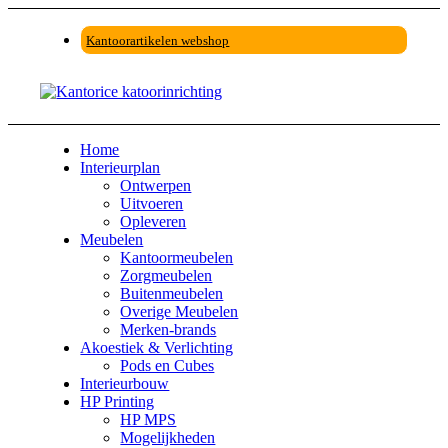
Kantoorartikelen webshop
Home
Interieurplan
Ontwerpen
Uitvoeren
Opleveren
Meubelen
Kantoormeubelen
Zorgmeubelen
Buitenmeubelen
Overige Meubelen
Merken-brands
Akoestiek & Verlichting
Pods en Cubes
Interieurbouw
HP Printing
HP MPS
Mogelijkheden