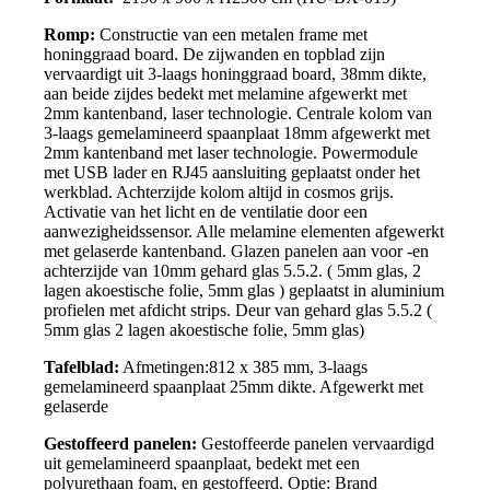
Romp:
Constructie van een metalen frame met
honinggraad board. De zijwanden en topblad zijn
vervaardigt uit 3-laags honinggraad board, 38mm dikte,
aan beide zijdes bedekt met melamine
afgewerkt met
2mm kantenband, laser technologie. Centrale kolom van
3-laags gemelamineerd spaanplaat 18mm afgewerkt met
2mm kantenband met laser technologie. Powermodule
met USB lader en RJ45 aansluiting geplaatst onder het
werkblad. Achterzijde kolom altijd in cosmos grijs.
Activatie van het licht en de ventilatie door een
aanwezigheidssensor. Alle melamine elementen afgewerkt
met gelaserde kantenband. Glazen panelen aan voor -en
achterzijde van 10mm gehard glas 5.5.2. ( 5mm glas, 2
lagen akoestische folie, 5mm glas ) geplaatst in aluminium
profielen met afdicht strips. Deur van gehard glas 5.5.2 (
5mm glas 2 lagen akoestische folie, 5mm glas)
Tafelblad:
Afmetingen:812 x 385 mm, 3-laags
gemelamineerd spaanplaat 25mm dikte. Afgewerkt met
gelaserde
Gestoffeerd panelen:
Gestoffeerde panelen vervaardigd
uit gemelamineerd spaanplaat, bedekt met een
polyurethaan foam, en gestoffeerd. Optie: Brand