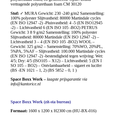
vertragende polyurethaan foam CM 30120
Stof:
✓ MURA Gewicht: 230 -240 g/m2 Samenstelling:
100% polyester Slijtvastheid: 80000 Martindale cycles
(EN ISO 12947 -2) -Pluisvastheid: 4 -5 (EN ISO12945
-2) – Lichtvastheid 6 (EN ISO 105 -BO2) PETRUS
Gewicht: 3 8 9 g/m2 Samenstelling: 100% polyester
Slijtvastheid: 80000 Martindale (EN ISO 12947 -2) –
Lichtvastheid 3 – 4 (EN ISO 105 -BO2) WOOL –
Gewicht: 325 g/m2 – Samenstelling: 70%WO, 20%PL,
5%PA, 5%AF – Slijtvastheid: 100.000 Martindale cycles
(EN ISO 12947 -2) -bestendigheid tegen wrijving: Wet:
4/5; Dry: 4/5 (ISO105 – X12) – Lichtvastheid: 5 (EN I
SO 105 – BO2) – Ontvlambaarheid – sigaret en lucifer
(BS -EN 1021 – 1, 2) (BS 5852 – 0, 1 )
Space Boxx Work –
laagste prijsgarantie via
info@kantorice.nl
Space Boxx Work (zit-sta bureau)
Formaat:
1600 x 1200 x H2300 cm (HU-BX-016)