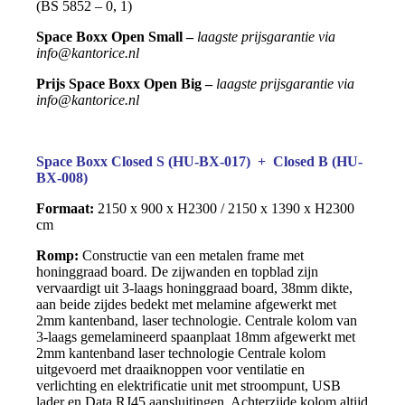
(BS 5852 – 0, 1)
Space Boxx Open Small –
laagste prijsgarantie via
info@kantorice.nl
Prijs Space Boxx Open Big –
laagste prijsgarantie via
info@kantorice.nl
Space Boxx Closed S (HU-BX-017) + Closed B (HU-
BX-008)
Formaat:
2150 x 900 x H2300 / 2150 x 1390 x H2300
cm
Romp:
Constructie van een metalen frame met
honinggraad board. De zijwanden en topblad zijn
vervaardigt uit 3-laags honinggraad board, 38mm dikte,
aan beide zijdes bedekt met melamine
afgewerkt met
2mm kantenband, laser technologie. Centrale kolom van
3-laags gemelamineerd spaanplaat 18mm afgewerkt met
2mm kantenband laser technologie Centrale kolom
uitgevoerd met draaiknoppen voor ventilatie en
verlichting en elektrificatie unit met stroompunt, USB
lader en Data RJ45 aansluitingen. Achterzijde kolom altijd