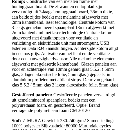
Romp:
Constructie van een metalen frame met
honinggraad board. De zijwanden en topblad zijn
vervaardigt uit 3-laags honinggraad board, 38mm dikte,
aan beide zijdes bedekt met melamine
afgewerkt met
2mm kantenband, laser technologie. Centrale kolom van
3-laags gemelamineerd spaanplaat 18mm afgewerkt met
2mm kantenband met laser technologie Centrale kolom
uitgevoerd met draaiknoppen voor ventilatie en
verlichting en elektrificatie unit met stroompunt, USB
lader en Data RJ45 aansluitingen. Achterzijde kolom altijd
in cosmos grijs. Activatie van het licht en de ventilatie
door een aanwezigheidssensor. Alle melamine elementen
afgewerkt met gelaserde kantenband. Glazen panelen aan
voor en achterzijde van 10mm gehard glas 5.5.2. ( 5mm
glas, 2 lagen akoestische folie, 5mm glas ) geplaatst in
aluminium profielen met afdicht strips. Deur van gehard
glas 5.5.2 ( 5mm glas 2 lagen akoestische folie, 5mm glas)
Gestoffeerd panelen:
Gestoffeerde panelen vervaardigd
uit gemelamineerd spaanplaat, bedekt met een
polyurethaan foam, en gestoffeerd. Optie: Brand
vertragende polyurethaan foam CM 30120
Stof:
✓ MURA Gewicht: 230-240 g/m2 Samenstelling:
100% polyester Slijtvastheid: 80000 Martindale cycles