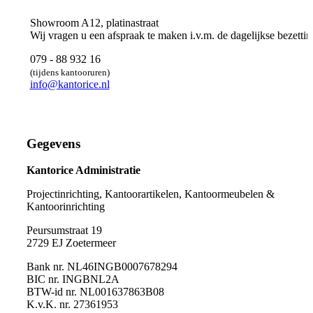
Showroom A12, platinastraat
Wij vragen u een afspraak te maken i.v.m. de dagelijkse bezettin
079 - 88 932 16
(tijdens kantooruren)
info@kantorice.nl
Gegevens
Kantorice Administratie
Projectinrichting, Kantoorartikelen, Kantoormeubelen &
Kantoorinrichting
Peursumstraat 19
2729 EJ Zoetermeer
Bank nr. NL46INGB0007678294
BIC nr. INGBNL2A
BTW-id nr. NL001637863B08
K.v.K. nr. 27361953