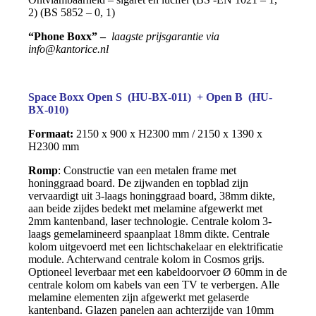
2) (BS 5852 – 0, 1)
“Phone Boxx” –
laagste prijsgarantie via
info@kantorice.nl
Space Boxx Open S (HU-BX-011) + Open B (HU-
BX-010)
Formaat:
2150 x 900 x H2300 mm / 2150 x 1390 x
H2300 mm
Romp
: Constructie van een metalen frame met
honinggraad board. De zijwanden en topblad zijn
vervaardigt uit 3-laags honinggraad board, 38mm dikte,
aan beide zijdes bedekt met melamine
afgewerkt met
2mm kantenband, laser technologie. Centrale kolom 3-
laags gemelamineerd spaanplaat 18mm dikte. Centrale
kolom uitgevoerd met een lichtschakelaar en elektrificatie
module. Achterwand centrale kolom in Cosmos grijs.
Optioneel leverbaar met een kabeldoorvoer Ø 60mm in de
centrale kolom om kabels van een TV te verbergen. Alle
melamine elementen zijn afgewerkt met gelaserde
kantenband. Glazen panelen aan achterzijde van 10mm