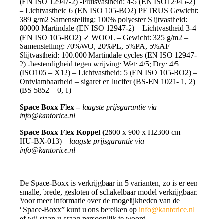
(EN ISO 12947-2) -Pluisvastheid: 4-5 (EN ISO12945-2)
– Lichtvastheid 6 (EN ISO 105-BO2) PETRUS Gewicht:
389 g/m2 Samenstelling: 100% polyester Slijtvastheid:
80000 Martindale (EN ISO 12947-2) – Lichtvastheid 3-4
(EN ISO 105-BO2) ✓ WOOL – Gewicht: 325 g/m2 –
Samenstelling: 70%WO, 20%PL, 5%PA, 5%AF –
Slijtvastheid: 100.000 Martindale cycles (EN ISO 12947-
2) -bestendigheid tegen wrijving: Wet: 4/5; Dry: 4/5
(ISO105 – X12) – Lichtvastheid: 5 (EN ISO 105-BO2) –
Ontvlambaarheid – sigaret en lucifer (BS-EN 1021- 1, 2)
(BS 5852 – 0, 1)
Space Boxx Flex –
laagste prijsgarantie via
info@kantorice.nl
Space Boxx Flex Koppel
(
2600 x 900 x H2300 cm –
HU-BX-013) –
laagste prijsgarantie via
info@kantorice.nl
De Space-Boxx is verkrijgbaar in 5 varianten, zo is er een
smalle, brede, gesloten of schakelbaar model verkrijgbaar.
Voor meer informatie over de mogelijkheden van de
“Space-Boxx” kunt u ons bereiken op
info@kantorice.nl
of wij staan u graag persoonlijk te woord.