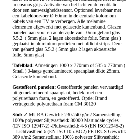
in cosmos grijs. Activatie van het licht en de ventilatie
door een aanwezigheidssensor. Optioneel leverbaar met
een kabeldoorvoer Ø 60mm in de centrale kolom om
kabels van een TV te verbergen. Alle melamine
elementen afgewerkt met gelaserde kantenband. Glazen
panelen aan voor en achterzijde van 10mm gehard glas
5.5.2. ( 5mm glas, 2 lagen akoestische folie, 5mm glas )
geplaatst in aluminium profielen met afdicht strips. Deur
van gehard glas 5.5.2 ( 5mm glas 2 lagen akoestische
folie, 5mm glas)
Tafelblad
: Afmetingen 1000 x 770mm of 535 x 770mm (
Small ) 3-laags gemelamineerd spaanplaat dikte 25mm.
Gelaserde kantenband.
Gestoffeerd panelen:
Gestoffeerde panelen vervaardigd
uit gemelamineerd spaanplaat, bedekt met een
polyurethaan foam, en gestoffeerd. Optie: Brand
vertragende polyurethaan foam CM 30120
Stof:
✓ MURA Gewicht: 230-240 g/m2 Samenstelling:
100% polyester Slijtvastheid: 80000 Martindale cycles
(EN ISO 12947-2) -Pluisvastheid: 4-5 (EN ISO12945-2)
– Lichtvastheid 6 (EN ISO 105-BO2) PETRUS Gewicht:
389 g/m2 Samenstelling: 100% polyester Slijtvastheid: