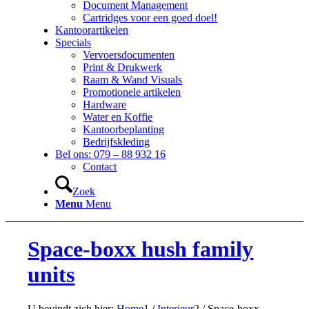
Document Management
Cartridges voor een goed doel!
Kantoorartikelen
Specials
Vervoersdocumenten
Print & Drukwerk
Raam & Wand Visuals
Promotionele artikelen
Hardware
Water en Koffie
Kantoorbeplanting
Bedrijfskleding
Bel ons: 079 – 88 932 16
Contact
Zoek
Menu
Menu
Space-boxx hush family
units
U bevindt zich hier:
Home
1
/
Interieur
2
/
Space-boxx