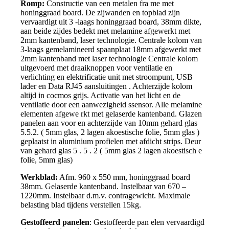
Romp:
Constructie van een metalen fra me met
honinggraad board. De zijwanden en topblad zijn
vervaardigt uit 3 -laags honinggraad board, 38mm dikte,
aan beide zijdes bedekt met melamine
afgewerkt met
2mm kantenband, laser technologie. Centrale kolom van
3-laags gemelamineerd spaanplaat 18mm afgewerkt met
2mm kantenband met laser technologie Centrale kolom
uitgevoerd met draaiknoppen voor ventilatie en
verlichting en elektrificatie unit met stroompunt, USB
lader en Data RJ45 aansluitingen . Achterzijde kolom
altijd in cocmos grijs. Activatie van het licht en de
ventilatie door een aanwezigheid ssensor. Alle melamine
elementen afgewe rkt met gelaserde kantenband. Glazen
panelen aan voor en achterzijde van 10mm gehard glas
5.5.2. ( 5mm glas, 2 lagen akoestische folie, 5mm glas )
geplaatst in aluminium profielen met afdicht strips. Deur
van gehard glas 5 . 5 . 2 ( 5mm glas 2 lagen akoestisch e
folie, 5mm glas)
Werkblad:
Afm. 960 x 550 mm, honinggraad board
38mm. Gelaserde kantenband. Instelbaar van 670 –
1220mm. Instelbaar d.m.v. contragewicht. Maximale
belasting blad tijdens verstellen 15kg.
Gestoffeerd panelen
: Gestoffeerde pan elen vervaardigd