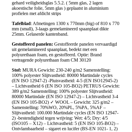
gehard veiligheidsglas 5.5.2. ( 5mm glas, 2 lagen
akoestische folie, 5mm glas ) geplaatst in aluminium
profielen met afdicht strips
Tafelblad
: Afmetingen 1300 x 770mm (big) of 810 x 770
mm (small), 3-laags gemelamineerd spaanplaat dikte
25mm. Gelaserde kantenband.
Gestoffeerd panelen:
Gestoffeerde panelen vervaardigd
uit gemelamineerd spaanplaat, bedekt met een
polyurethaan foam, en gestoffeerd. Optie: Brand
vertragende polyurethaan foam CM 30120
Stof:
MURA Gewicht: 230-240 g/m2 Samenstelling:
100% polyester Slijtvastheid: 80000 Martindale cycles
(EN ISO 12947-2) -Pluisvastheid: 4-5 (EN ISO12945-2)
– Lichtvastheid 6 (EN ISO 105-BO2) PETRUS Gewicht:
389 g/m2 Samenstelling: 100% polyester Slijtvastheid:
80000 Martindale (EN ISO 12947-2) – Lichtvastheid 3-4
(EN ISO 105-BO2) ✓ WOOL – Gewicht: 325 g/m2 –
Samenstelling: 70%WO, 20%PL, 5%PA, 5%AF –
Slijtvastheid: 100.000 Martindale cycles (EN ISO 12947-
2) -bestendigheid tegen wrijving: Wet: 4/5; Dry: 4/5
(ISO105 – X12) – Lichtvastheid: 5 (EN ISO 105-BO2) –
Ontvlambaarheid – sigaret en lucifer (BS-EN 1021- 1, 2)