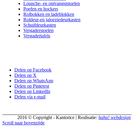
Lounche- en ontvangststoelen
Poefen en hockers
Rolbokken en ladeblokken
Roldeur-en jaloeziedeurkasten
Schuifdeurkasten
Vergaderstoelen
Vergadertafels
Delen op Facebook
Delen op X
Delen op WhatsApp
Delen op Pinterest
Delen op LinkedIn
Delen via e-mail
2016 © Copyright - Kantorice | Realisatie:
haha! webdesign
Scroll naar bovenzijde