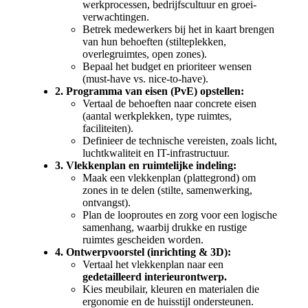
werkprocessen, bedrijfscultuur en groei-
verwachtingen.
Betrek medewerkers bij het in kaart brengen
van hun behoeften (stilteplekken,
overlegruimtes, open zones).
Bepaal het budget en prioriteer wensen
(must-have vs. nice-to-have).
2.
Programma van eisen (PvE) opstellen
:
Vertaal de behoeften naar concrete eisen
(aantal werkplekken, type ruimtes,
faciliteiten).
Definieer de technische vereisten, zoals licht,
luchtkwaliteit en IT-infrastructuur.
3.
Vlekkenplan en ruimtelijke indeling
:
Maak een vlekkenplan (plattegrond) om
zones in te delen (stilte, samenwerking,
ontvangst).
Plan de looproutes en zorg voor een logische
samenhang, waarbij drukke en rustige
ruimtes gescheiden worden.
4.
Ontwerpvoorstel (inrichting & 3D)
:
Vertaal het vlekkenplan naar een
gedetailleerd interieurontwerp.
Kies meubilair, kleuren en materialen die
ergonomie en de huisstijl ondersteunen.