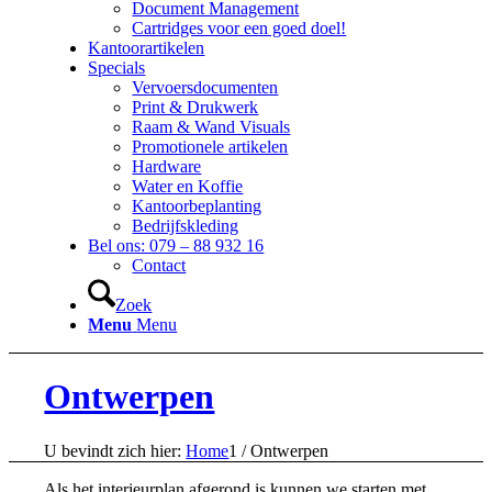
Document Management
Cartridges voor een goed doel!
Kantoorartikelen
Specials
Vervoersdocumenten
Print & Drukwerk
Raam & Wand Visuals
Promotionele artikelen
Hardware
Water en Koffie
Kantoorbeplanting
Bedrijfskleding
Bel ons: 079 – 88 932 16
Contact
Zoek
Menu
Menu
Ontwerpen
U bevindt zich hier:
Home
1
/
Ontwerpen
Als het interieurplan afgerond is kunnen we starten met