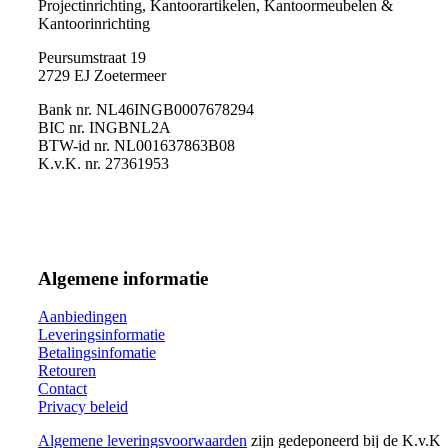
Projectinrichting, Kantoorartikelen, Kantoormeubelen &
Kantoorinrichting
Peursumstraat 19
2729 EJ Zoetermeer
Bank nr. NL46INGB0007678294
BIC nr. INGBNL2A
BTW-id nr. NL001637863B08
K.v.K. nr. 27361953
Algemene informatie
Aanbiedingen
Leveringsinformatie
Betalingsinfomatie
Retouren
Contact
Privacy beleid
Algemene leveringsvoorwaarden
zijn gedeponeerd bij de K.v.K.