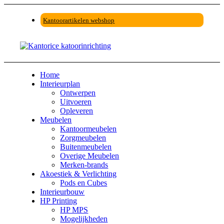
Kantoorartikelen webshop
Home
Interieurplan
Ontwerpen
Uitvoeren
Opleveren
Meubelen
Kantoormeubelen
Zorgmeubelen
Buitenmeubelen
Overige Meubelen
Merken-brands
Akoestiek & Verlichting
Pods en Cubes
Interieurbouw
HP Printing
HP MPS
Mogelijkheden